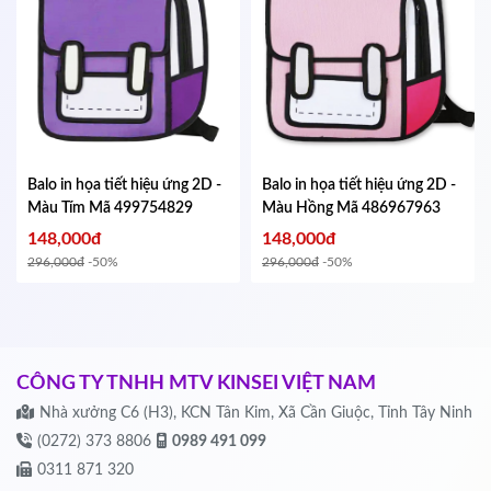
Balo in họa tiết hiệu ứng 2D -
Balo in họa tiết hiệu ứng 2D -
Màu Tím
Mã 499754829
Màu Hồng
Mã 486967963
148,000đ
148,000đ
296,000đ
-50%
296,000đ
-50%
CÔNG TY TNHH MTV KINSEI VIỆT NAM
Nhà xưởng C6 (H3), KCN Tân Kim, Xã Cần Giuộc, Tỉnh Tây Ninh
(0272) 373 8806
0989 491 099
0311 871 320