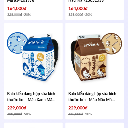
Mã 834261978
Nâu
Mã 923651533
164,000đ
164,000đ
328,000đ
-50%
328,000đ
-50%
Balo kiểu dáng hộp sữa kích
Balo kiểu dáng hộp sữa kích
thước lớn - Màu Xanh
Mã
thước lớn - Màu Nâu
Mã
613477132
433155228
229,000đ
229,000đ
458,000đ
-50%
458,000đ
-50%