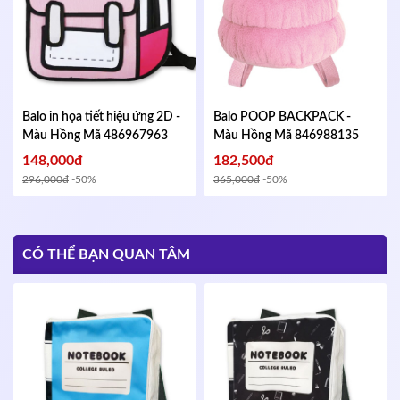
Balo in họa tiết hiệu ứng 2D -
Balo POOP BACKPACK -
Màu Hồng
Mã 486967963
Màu Hồng
Mã 846988135
148,000đ
182,500đ
296,000đ
-50%
365,000đ
-50%
CÓ THỂ BẠN QUAN TÂM