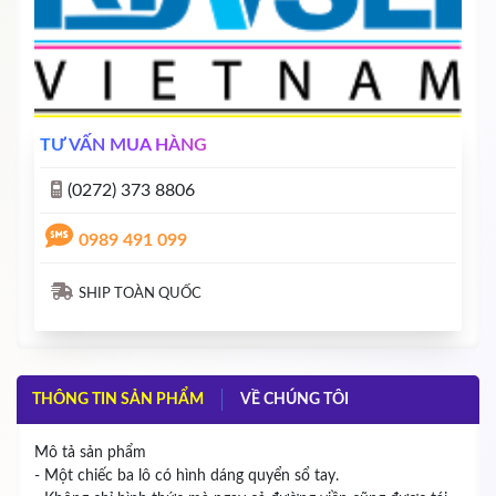
TƯ VẤN MUA HÀNG
(0272) 373 8806
0989 491 099
SHIP TOÀN QUỐC
THÔNG TIN SẢN PHẨM
VỀ CHÚNG TÔI
Mô tả sản phẩm
- Một chiếc ba lô có hình dáng quyển sổ tay.