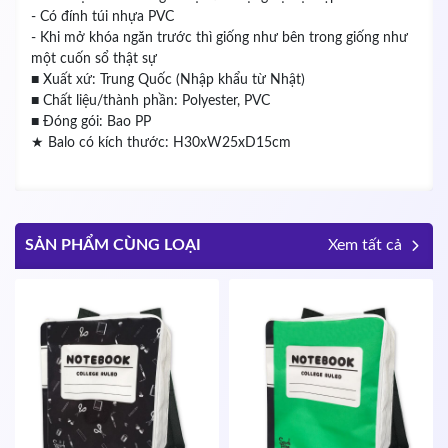
- Có đính túi nhựa PVC
- Khi mở khóa ngăn trước thì giống như bên trong giống như
một cuốn sổ thật sự
■ Xuất xứ: Trung Quốc (Nhập khẩu từ Nhật)
■ Chất liệu/thành phần: Polyester, PVC
■ Đóng gói: Bao PP
★ Balo có kích thước: H30xW25xD15cm
SẢN PHẨM CÙNG LOẠI
Xem tất cả