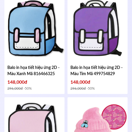
Balo in họa tiết hiệu ứng 2D -
Balo in họa tiết hiệu ứng 2D -
Màu Xanh
Mã 816466325
Màu Tím
Mã 499754829
148,000đ
148,000đ
296,000đ
-50%
296,000đ
-50%