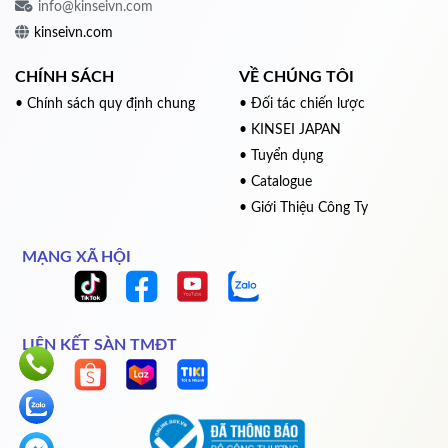
info@kinseivn.com
kinseivn.com
CHÍNH SÁCH
VỀ CHÚNG TÔI
• Chính sách quy định chung
• Đối tác chiến lược
• KINSEI JAPAN
• Tuyển dụng
• Catalogue
• Giới Thiệu Công Ty
MẠNG XÃ HỘI
LIÊN KẾT SÀN TMĐT