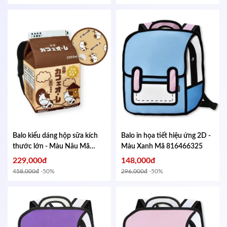
Balo kiểu dáng hộp sữa kích
Balo in họa tiết hiệu ứng 2D -
thước lớn - Màu Nâu
Mã
Màu Xanh
Mã 816466325
433155228
229,000đ
148,000đ
458,000đ
-50%
296,000đ
-50%