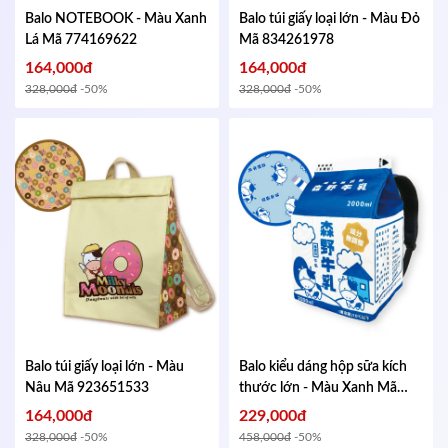
Balo NOTEBOOK - Màu Xanh
Balo túi giấy loại lớn - Màu Đỏ
Lá
Mã 774169622
Mã 834261978
164,000đ
164,000đ
328,000đ
-50%
328,000đ
-50%
Balo túi giấy loại lớn - Màu
Balo kiểu dáng hộp sữa kích
Nâu
Mã 923651533
thước lớn - Màu Xanh
Mã
613477132
164,000đ
229,000đ
328,000đ
-50%
458,000đ
-50%