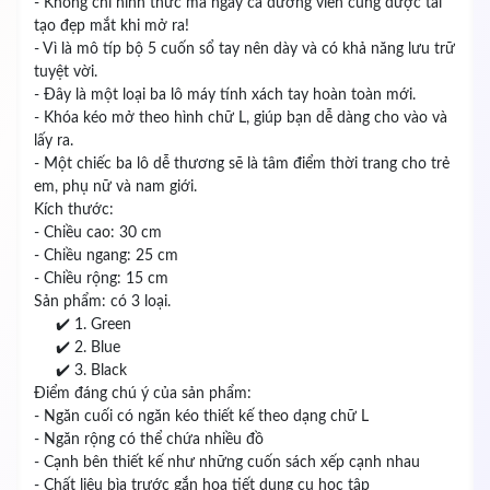
- Không chỉ hình thức mà ngay cả đường viền cũng được tái
tạo đẹp mắt khi mở ra!
- Vì là mô típ bộ 5 cuốn sổ tay nên dày và có khả năng lưu trữ
tuyệt vời.
- Đây là một loại ba lô máy tính xách tay hoàn toàn mới.
- Khóa kéo mở theo hình chữ L, giúp bạn dễ dàng cho vào và
lấy ra.
- Một chiếc ba lô dễ thương sẽ là tâm điểm thời trang cho trẻ
em, phụ nữ và nam giới.
Kích thước:
- Chiều cao: 30 cm
- Chiều ngang: 25 cm
- Chiều rộng: 15 cm
Sản phẩm: có 3 loại.
✔️ 1. Green
✔️ 2. Blue
✔️ 3. Black
Điểm đáng chú ý của sản phẩm:
- Ngăn cuối có ngăn kéo thiết kế theo dạng chữ L
- Ngăn rộng có thể chứa nhiều đồ
- Cạnh bên thiết kế như những cuốn sách xếp cạnh nhau
- Chất liệu bìa trước gắn họa tiết dụng cụ học tập