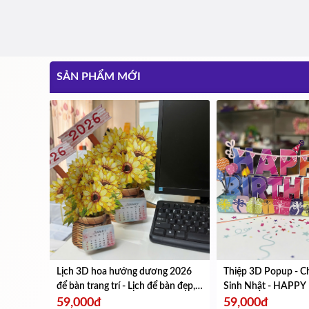
SẢN PHẨM MỚI
Lịch 3D hoa hướng dương 2026
Thiệp 3D Popup - 
để bàn trang trí - Lịch để bàn đẹp,
Sinh Nhật - HAPP
quà tặng năm mới, decor văn
Đẹp, Sang Trọng - KT
59,000đ
59,000đ