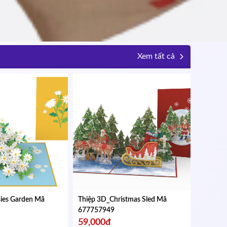
Xem tất cả
sies Garden
Mã
Thiệp 3D_Christmas Sled
Mã
677757949
59,000đ