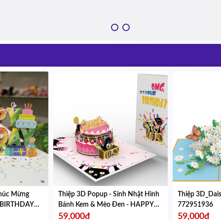
Chúc Mừng
Thiệp 3D Popup - Sinh Nhật Hình
Thiệp 3D_Dai
Y BIRTHDAY
Bánh Kem & Mèo Đen - HAPPY
772951936
 gập lại
BIRTHDAY - Kích thước gập lại
59,000đ
59,000đ