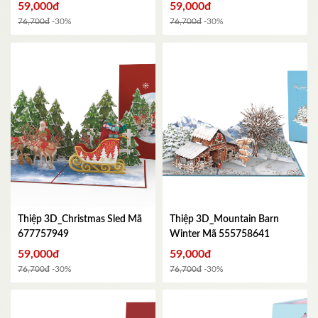
HAPPY BIRTHDAY - Kích
59,000đ
59,000đ
thước gập lại 102x152mm
Mã
76,700đ
-30%
76,700đ
-30%
654755132
Thiệp 3D_Christmas Sled
Mã
Thiệp 3D_Mountain Barn
677757949
Winter
Mã 555758641
59,000đ
59,000đ
76,700đ
-30%
76,700đ
-30%