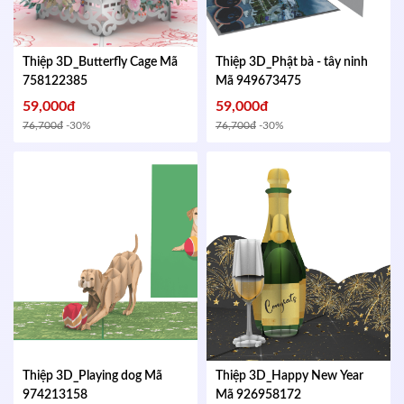
Thiệp 3D_Butterfly Cage
Mã
Thiệp 3D_Phật bà - tây ninh
758122385
Mã 949673475
59,000đ
59,000đ
76,700đ
-30%
76,700đ
-30%
Thiệp 3D_Playing dog
Mã
Thiệp 3D_Happy New Year
974213158
Mã 926958172