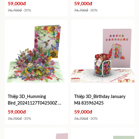
59,000đ
59,000đ
76,700đ
-30%
76,700đ
-30%
Thiệp 3D_Humming
Thiệp 3D_Birthday January
Bird_20241127T042500Z
Mã
Mã 835962425
173964458
59,000đ
59,000đ
76,700đ
-30%
76,700đ
-30%