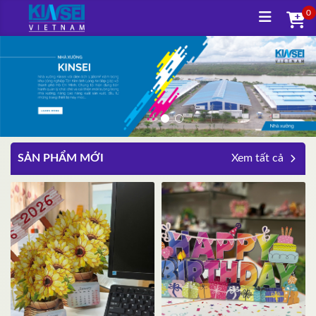
0
SẢN PHẨM MỚI
Xem tất cả