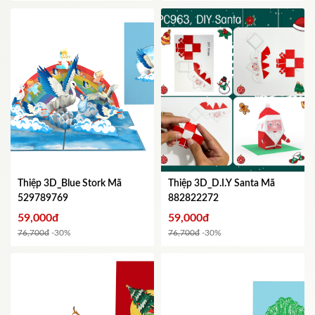
Thiệp 3D_Blue Stork
Mã
Thiệp 3D_D.I.Y Santa
Mã
529789769
882822272
59,000đ
59,000đ
76,700đ
-30%
76,700đ
-30%