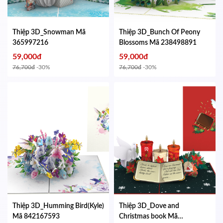
Thiệp 3D_Snowman
Mã
Thiệp 3D_Bunch Of Peony
365997216
Blossoms
Mã 238498891
59,000đ
59,000đ
76,700đ
-30%
76,700đ
-30%
Thiệp 3D_Humming Bird(Kyle)
Thiệp 3D_Dove and
Mã 842167593
Christmas book
Mã