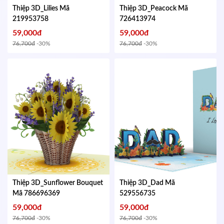
Thiệp 3D_Lilies
Mã
Thiệp 3D_Peacock
Mã
219953758
726413974
59,000đ
59,000đ
76,700đ
-30%
76,700đ
-30%
Thiệp 3D_Sunflower Bouquet
Thiệp 3D_Dad
Mã
Mã 786696369
529556735
59,000đ
59,000đ
76,700đ
-30%
76,700đ
-30%