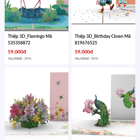
Thiệp 3D_Flamingo
Mã
Thiệp 3D_Birthday Clown
Mã
535358872
819676525
59,000đ
59,000đ
76,700đ
-30%
76,700đ
-30%