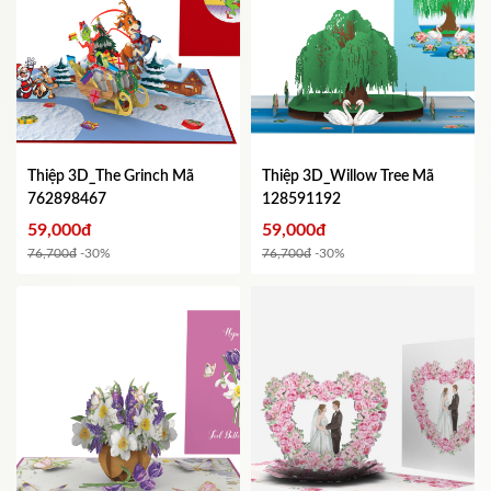
Thiệp 3D_The Grinch
Mã
Thiệp 3D_Willow Tree
Mã
762898467
128591192
59,000đ
59,000đ
76,700đ
-30%
76,700đ
-30%