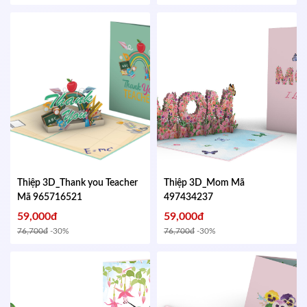
Thiệp 3D_Thank you Teacher
Thiệp 3D_Mom
Mã
Mã 965716521
497434237
59,000đ
59,000đ
76,700đ
-30%
76,700đ
-30%