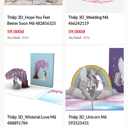
Thiệp 3D_Hope You Feel
Thiệp 3D_Wedding
Mã
Better Soon
Mã 482856325
466242119
59,000đ
59,000đ
76,700đ
-30%
76,700đ
-30%
Thiệp 3D_Wisterial Love
Mã
Thiệp 3D_Unicorn
Mã
488891784
593525431