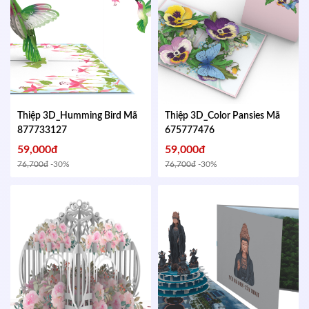
Thiệp 3D_Humming Bird
Mã
Thiệp 3D_Color Pansies
Mã
877733127
675777476
59,000đ
59,000đ
76,700đ
-30%
76,700đ
-30%