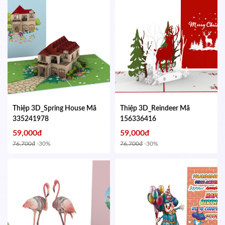
Thiệp 3D_Spring House
Mã
Thiệp 3D_Reindeer
Mã
335241978
156336416
59,000đ
59,000đ
76,700đ
-30%
76,700đ
-30%