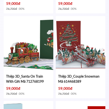
674115248
59,000đ
59,000đ
76,700đ
-30%
76,700đ
-30%
Thiệp 3D_Santa On Train
Thiệp 3D_Couple Snowman
With Gift
Mã 712768199
Mã 614468389
59,000đ
59,000đ
76,700đ
-30%
76,700đ
-30%