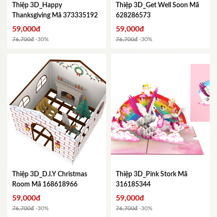
Thiệp 3D_Happy
Thiệp 3D_Get Well Soon
Mã
Thanksgiving
Mã 373335192
628286573
59,000đ
59,000đ
76,700đ
-30%
76,700đ
-30%
Thiệp 3D_D.I.Y Christmas
Thiệp 3D_Pink Stork
Mã
Room
Mã 168618966
316185344
59,000đ
59,000đ
76,700đ
-30%
76,700đ
-30%