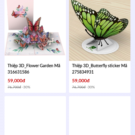
Thiệp 3D_Flower Garden
Mã
Thiệp 3D_Butterfly sticker
Mã
316631586
275834931
59,000đ
59,000đ
76,700đ
-30%
76,700đ
-30%