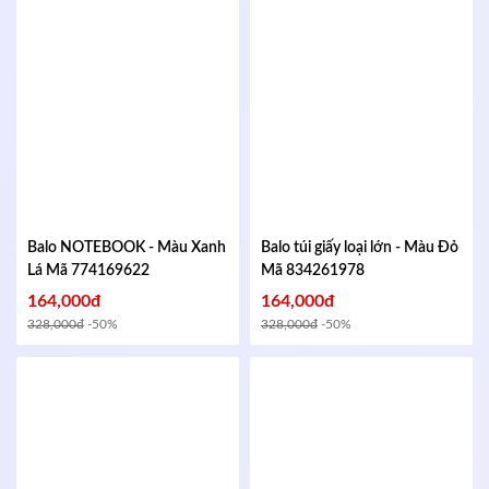
Balo NOTEBOOK - Màu Xanh
Balo túi giấy loại lớn - Màu Đỏ
Lá
Mã 774169622
Mã 834261978
164,000đ
164,000đ
328,000đ
-50%
328,000đ
-50%