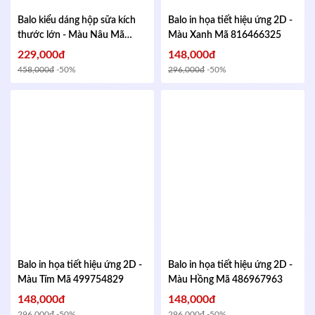
Balo kiểu dáng hộp sữa kích
Balo in họa tiết hiệu ứng 2D -
thước lớn - Màu Nâu
Mã
Màu Xanh
Mã 816466325
433155228
229,000đ
148,000đ
458,000đ
-50%
296,000đ
-50%
Balo in họa tiết hiệu ứng 2D -
Balo in họa tiết hiệu ứng 2D -
Màu Tím
Mã 499754829
Màu Hồng
Mã 486967963
148,000đ
148,000đ
296,000đ
-50%
296,000đ
-50%