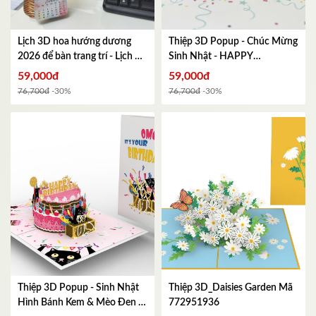
Lịch 3D hoa hướng dương
Thiệp 3D Popup - Chúc Mừng
2026 để bàn trang trí - Lịch để
Sinh Nhật - HAPPY
bàn đẹp, quà tặng năm mới,
BIRTHDAY Đẹp, Sang Trọng -
59,000đ
59,000đ
decor văn phòng
Mã
KT gập lại 102x152mm
Mã
76,700đ
-30%
76,700đ
-30%
335461674
293439599
Thiệp 3D Popup - Sinh Nhật
Thiệp 3D_Daisies Garden
Mã
Hình Bánh Kem & Mèo Đen -
772951936