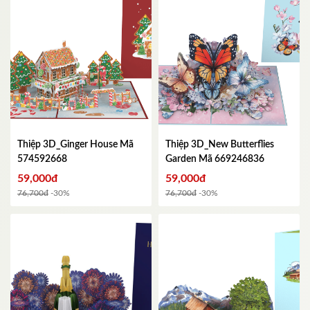
Thiệp 3D_Ginger House
Mã
Thiệp 3D_New Butterflies
574592668
Garden
Mã 669246836
59,000đ
59,000đ
76,700đ
-30%
76,700đ
-30%