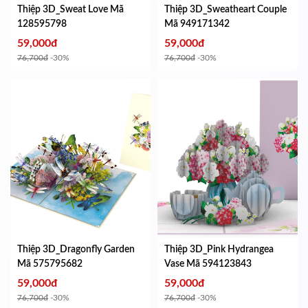
Thiệp 3D_Sweat Love
Mã
Thiệp 3D_Sweatheart Couple
128595798
Mã 949171342
59,000đ
59,000đ
76,700đ
-30%
76,700đ
-30%
Thiệp 3D_Dragonfly Garden
Thiệp 3D_Pink Hydrangea
Mã 575795682
Vase
Mã 594123843
59,000đ
59,000đ
76,700đ
-30%
76,700đ
-30%