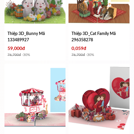
Thiệp 3D_Bunny
Mã
Thiệp 3D_Cat Family
Mã
133489927
296358278
59,000đ
0,059đ
76,700đ
-30%
76,700đ
-30%