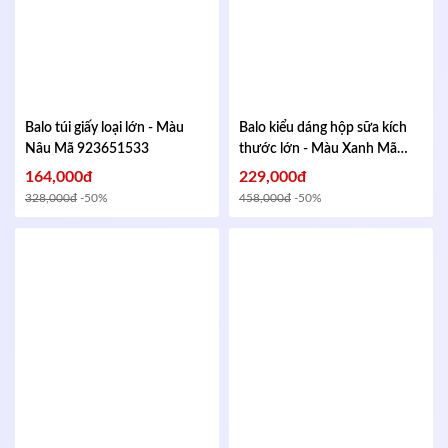
Balo túi giấy loại lớn - Màu
Balo kiểu dáng hộp sữa kích
Nâu
Mã 923651533
thước lớn - Màu Xanh
Mã
613477132
164,000đ
229,000đ
328,000đ
-50%
458,000đ
-50%