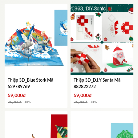
Thiệp 3D_Blue Stork
Mã
Thiệp 3D_D.I.Y Santa
Mã
529789769
882822272
59,000đ
59,000đ
76,700đ
-30%
76,700đ
-30%