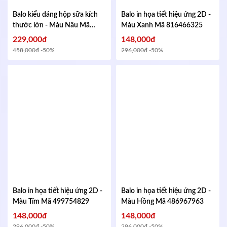
Balo kiểu dáng hộp sữa kích
Balo in họa tiết hiệu ứng 2D -
thước lớn - Màu Nâu
Mã
Màu Xanh
Mã 816466325
433155228
229,000đ
148,000đ
458,000đ
-50%
296,000đ
-50%
Balo in họa tiết hiệu ứng 2D -
Balo in họa tiết hiệu ứng 2D -
Màu Tím
Mã 499754829
Màu Hồng
Mã 486967963
148,000đ
148,000đ
296,000đ
-50%
296,000đ
-50%