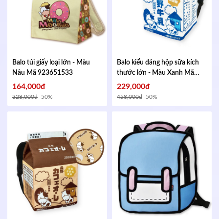
Balo túi giấy loại lớn - Màu
Balo kiểu dáng hộp sữa kích
Nâu
Mã 923651533
thước lớn - Màu Xanh
Mã
613477132
164,000đ
229,000đ
328,000đ
-50%
458,000đ
-50%