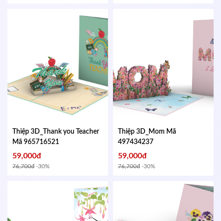
Thiệp 3D_Thank you Teacher
Thiệp 3D_Mom
Mã
Mã 965716521
497434237
59,000đ
59,000đ
76,700đ
-30%
76,700đ
-30%