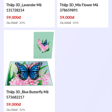
Thiệp 3D_Lavender
Mã
Thiệp 3D_Mix Flower
Mã
131728214
378659891
59,000đ
59,000đ
76,700đ
-30%
76,700đ
-30%
Thiệp 3D_Blue Butterfly
Mã
573682217
59,000đ
76,700đ
-30%