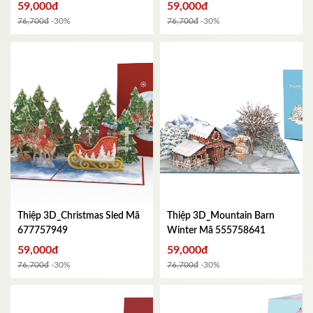
HAPPY BIRTHDAY - Kích
59,000đ
59,000đ
thước gập lại 102x152mm
Mã
76,700đ
-30%
76,700đ
-30%
654755132
Thiệp 3D_Christmas Sled
Mã
Thiệp 3D_Mountain Barn
677757949
Winter
Mã 555758641
59,000đ
59,000đ
76,700đ
-30%
76,700đ
-30%