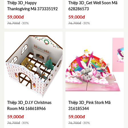
Thiệp 3D_Happy
Thiệp 3D_Get Well Soon
Mã
Thanksgiving
Mã 373335192
628286573
59,000đ
59,000đ
76,700đ
-30%
76,700đ
-30%
Thiệp 3D_D.I.Y Christmas
Thiệp 3D_Pink Stork
Mã
Room
Mã 168618966
316185344
59,000đ
59,000đ
76,700đ
-30%
76,700đ
-30%