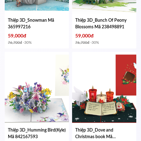
Thiệp 3D_Snowman
Mã
Thiệp 3D_Bunch Of Peony
365997216
Blossoms
Mã 238498891
59,000đ
59,000đ
76,700đ
-30%
76,700đ
-30%
Thiệp 3D_Humming Bird(Kyle)
Thiệp 3D_Dove and
Mã 842167593
Christmas book
Mã