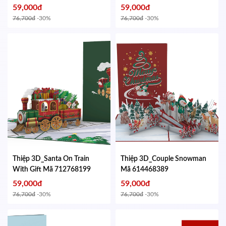
674115248
59,000đ
59,000đ
76,700đ
-30%
76,700đ
-30%
Thiệp 3D_Santa On Train
Thiệp 3D_Couple Snowman
With Gift
Mã 712768199
Mã 614468389
59,000đ
59,000đ
76,700đ
-30%
76,700đ
-30%