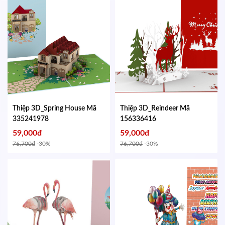
Thiệp 3D_Spring House
Mã
Thiệp 3D_Reindeer
Mã
335241978
156336416
59,000đ
59,000đ
76,700đ
-30%
76,700đ
-30%