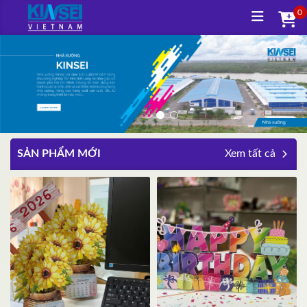
0
SẢN PHẨM MỚI
Xem tất cả