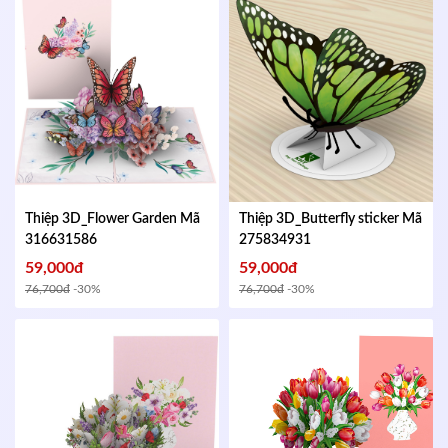
Thiệp 3D_Flower Garden
Mã
Thiệp 3D_Butterfly sticker
Mã
316631586
275834931
59,000đ
59,000đ
76,700đ
-30%
76,700đ
-30%