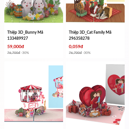
Thiệp 3D_Bunny
Mã
Thiệp 3D_Cat Family
Mã
133489927
296358278
59,000đ
0,059đ
76,700đ
-30%
76,700đ
-30%