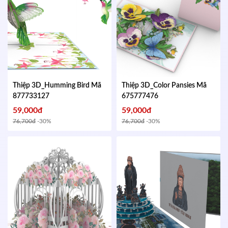
Thiệp 3D_Humming Bird
Mã
Thiệp 3D_Color Pansies
Mã
877733127
675777476
59,000đ
59,000đ
76,700đ
-30%
76,700đ
-30%