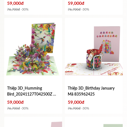
59,000đ
59,000đ
76,700đ
-30%
76,700đ
-30%
Thiệp 3D_Humming
Thiệp 3D_Birthday January
Bird_20241127T042500Z
Mã
Mã 835962425
173964458
59,000đ
59,000đ
76,700đ
-30%
76,700đ
-30%