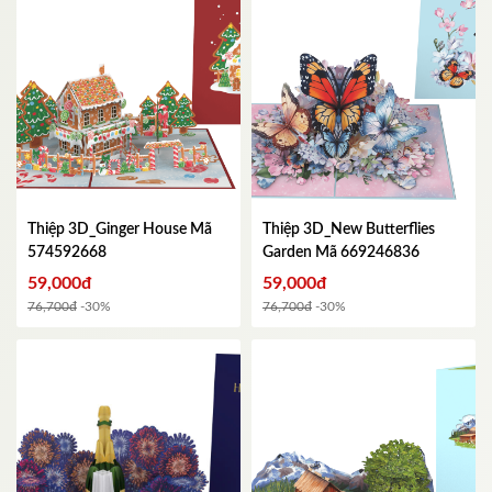
Thiệp 3D_Ginger House
Mã
Thiệp 3D_New Butterflies
574592668
Garden
Mã 669246836
59,000đ
59,000đ
76,700đ
-30%
76,700đ
-30%