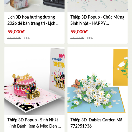
Lịch 3D hoa hướng dương
Thiệp 3D Popup - Chúc Mừng
2026 để bàn trang trí - Lịch để
Sinh Nhật - HAPPY
bàn đẹp, quà tặng năm mới,
BIRTHDAY Đẹp, Sang Trọng -
59,000đ
59,000đ
decor văn phòng
Mã
KT gập lại 102x152mm
Mã
76,700đ
-30%
76,700đ
-30%
335461674
293439599
Thiệp 3D Popup - Sinh Nhật
Thiệp 3D_Daisies Garden
Mã
Hình Bánh Kem & Mèo Đen -
772951936