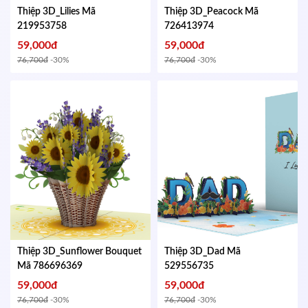
Thiệp 3D_Lilies
Mã
Thiệp 3D_Peacock
Mã
219953758
726413974
59,000đ
59,000đ
76,700đ
-30%
76,700đ
-30%
Thiệp 3D_Sunflower Bouquet
Thiệp 3D_Dad
Mã
Mã 786696369
529556735
59,000đ
59,000đ
76,700đ
-30%
76,700đ
-30%