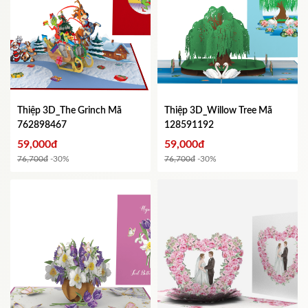
Thiệp 3D_The Grinch
Mã
Thiệp 3D_Willow Tree
Mã
762898467
128591192
59,000đ
59,000đ
76,700đ
-30%
76,700đ
-30%