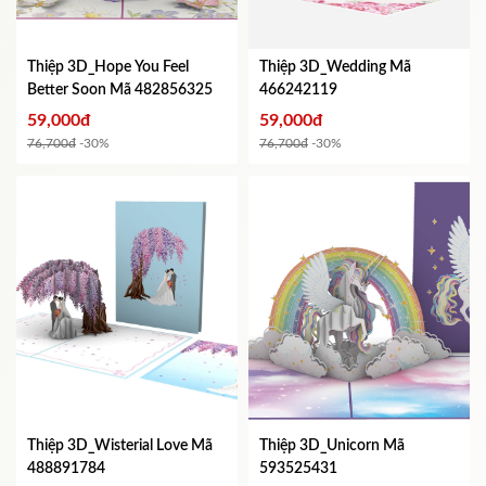
Thiệp 3D_Hope You Feel
Thiệp 3D_Wedding
Mã
Better Soon
Mã 482856325
466242119
59,000đ
59,000đ
76,700đ
-30%
76,700đ
-30%
Thiệp 3D_Wisterial Love
Mã
Thiệp 3D_Unicorn
Mã
488891784
593525431