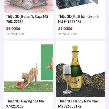
Thiệp 3D_Butterfly Cage
Mã
Thiệp 3D_Phật bà - tây ninh
758122385
Mã 949673475
59,000đ
59,000đ
76,700đ
-30%
76,700đ
-30%
Thiệp 3D_Playing dog
Mã
Thiệp 3D_Happy New Year
974213158
Mã 926958172