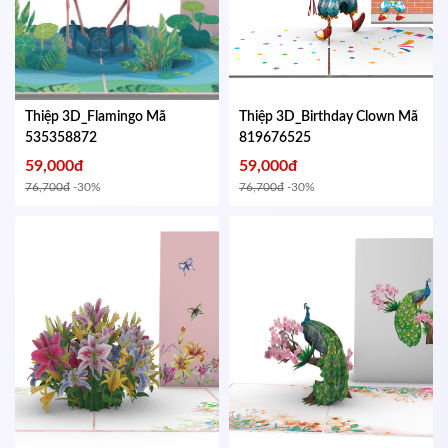
Thiệp 3D_Flamingo
Mã
Thiệp 3D_Birthday Clown
Mã
535358872
819676525
59,000đ
59,000đ
76,700đ
-30%
76,700đ
-30%