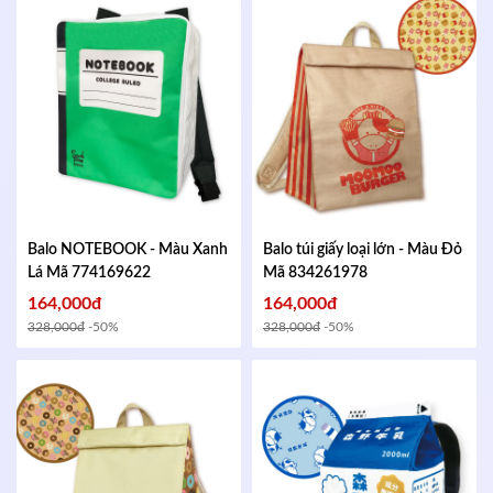
Balo NOTEBOOK - Màu Xanh
Balo túi giấy loại lớn - Màu Đỏ
Lá
Mã 774169622
Mã 834261978
164,000đ
164,000đ
328,000đ
-50%
328,000đ
-50%