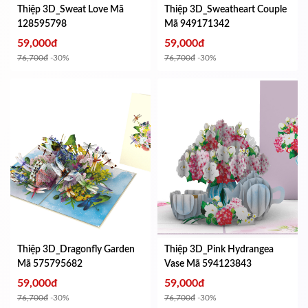
Thiệp 3D_Sweat Love
Mã
Thiệp 3D_Sweatheart Couple
128595798
Mã 949171342
59,000đ
59,000đ
76,700đ
-30%
76,700đ
-30%
Thiệp 3D_Dragonfly Garden
Thiệp 3D_Pink Hydrangea
Mã 575795682
Vase
Mã 594123843
59,000đ
59,000đ
76,700đ
-30%
76,700đ
-30%