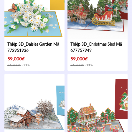
Thiệp 3D_Daisies Garden
Mã
Thiệp 3D_Christmas Sled
Mã
772951936
677757949
59,000đ
59,000đ
76,700đ
-30%
76,700đ
-30%