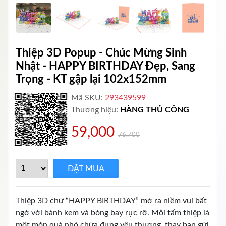
Thiệp 3D Popup - Chúc Mừng Sinh
Nhật - HAPPY BIRTHDAY Đẹp, Sang
Trọng - KT gập lại 102x152mm
Mã SKU:
293439599
Thương hiệu:
HÀNG THỦ CÔNG
59,000
76,700
Thiệp 3D chữ “HAPPY BIRTHDAY” mở ra niềm vui bất
ngờ với bánh kem và bóng bay rực rỡ. Mỗi tấm thiệp là
một món quà nhỏ chứa đựng yêu thương, thay bạn gửi