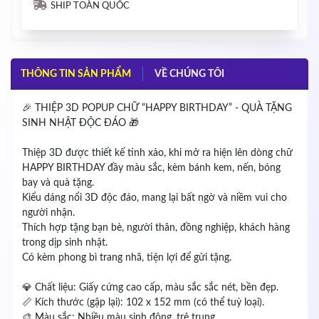
SHIP TOÀN QUỐC
THÔNG TIN SẢN PHẨM
VỀ CHÚNG TÔI
🎉 THIỆP 3D POPUP CHỮ “HAPPY BIRTHDAY” - QUÀ TẶNG
SINH NHẬT ĐỘC ĐÁO 🎁
Thiệp 3D được thiết kế tinh xảo, khi mở ra hiện lên dòng chữ
HAPPY BIRTHDAY đầy màu sắc, kèm bánh kem, nến, bóng
bay và quà tặng.
Kiểu dáng nổi 3D độc đáo, mang lại bất ngờ và niềm vui cho
người nhận.
Thích hợp tặng bạn bè, người thân, đồng nghiệp, khách hàng
trong dịp sinh nhật.
Có kèm phong bì trang nhã, tiện lợi để gửi tặng.
💎 Chất liệu: Giấy cứng cao cấp, màu sắc sắc nét, bền đẹp.
📏 Kích thước (gập lại): 102 x 152 mm (có thể tuỳ loại).
🎨 Màu sắc: Nhiều màu sinh động, trẻ trung.