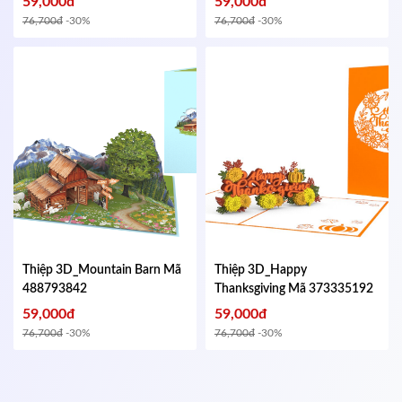
59,000đ
59,000đ
76,700đ
-30%
76,700đ
-30%
Thiệp 3D_Mountain Barn
Mã
Thiệp 3D_Happy
488793842
Thanksgiving
Mã 373335192
59,000đ
59,000đ
76,700đ
-30%
76,700đ
-30%