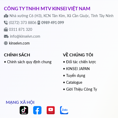
CÔNG TY TNHH MTV KINSEI VIỆT NAM
Nhà xưởng C6 (H3), KCN Tân Kim, Xã Cần Giuộc, Tỉnh Tây Ninh
(0272) 373 8806
0989 491 099
0311 871 320
info@kinseivn.com
kinseivn.com
CHÍNH SÁCH
VỀ CHÚNG TÔI
• Chính sách quy định chung
• Đối tác chiến lược
• KINSEI JAPAN
• Tuyển dụng
• Catalogue
• Giới Thiệu Công Ty
MẠNG XÃ HỘI