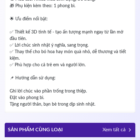
🎁 Phụ kiện kèm theo: 1 phong bì.
🌟 Ưu điểm nổi bật:
✅ Thiết kế 3D tinh tế - tạo ấn tượng mạnh ngay từ lần mở
đầu tiên.
✅ Lời chúc sinh nhật ý nghĩa, sang trọng.
✅ Thay thế cho bó hoa hay món quà nhỏ, dễ thương và tiết
kiệm.
✅ Phù hợp cho cả trẻ em và người lớn.
📌 Hướng dẫn sử dụng:
Ghi lời chúc vào phần trống trong thiệp.
Đặt vào phong bì.
Tặng người thân, bạn bè trong dịp sinh nhật.
SẢN PHẨM CÙNG LOẠI
Xem tất cả