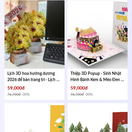
Lịch 3D hoa hướng dương
Thiệp 3D Popup - Sinh Nhật
2026 để bàn trang trí - Lịch để
Hình Bánh Kem & Mèo Đen -
bàn đẹp, quà tặng năm mới,
HAPPY BIRTHDAY - Kích
59,000đ
59,000đ
decor văn phòng
Mã
thước gập lại 102x152mm
Mã
76,700đ
-30%
76,700đ
-30%
335461674
654755132