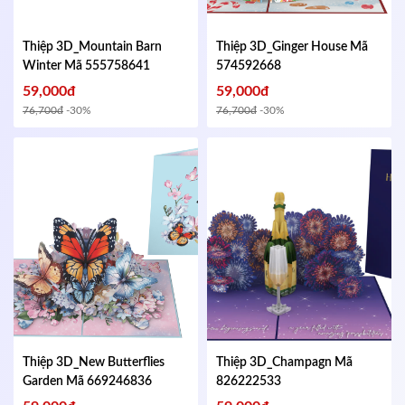
Thiệp 3D_Mountain Barn
Thiệp 3D_Ginger House
Mã
Winter
Mã 555758641
574592668
59,000đ
59,000đ
76,700đ
-30%
76,700đ
-30%
Thiệp 3D_New Butterflies
Thiệp 3D_Champagn
Mã
Garden
Mã 669246836
826222533