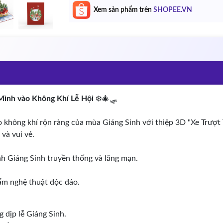
Xem sản phẩm trên
SHOPEE.VN
Mình vào Không Khí Lễ Hội
❄️🎄🛷
hông khí rộn ràng của mùa Giáng Sinh với thiệp 3D "Xe Trượt T
và vui vẻ.
h Giáng Sinh truyền thống và lãng mạn.
hẩm nghệ thuật độc đáo.
 dịp lễ Giáng Sinh.