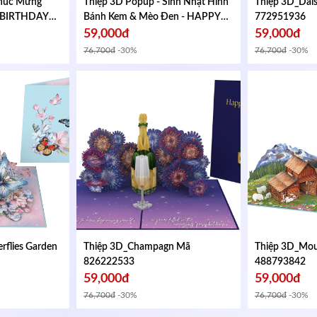
Chúc Mừng
Thiệp 3D Popup - Sinh Nhật Hình
Thiệp 3D_Dai
Y BIRTHDAY
Bánh Kem & Mèo Đen - HAPPY
772951936
 gập lại
BIRTHDAY - Kích thước gập lại
59,000đ
59,000đ
3439599
102x152mm
Mã 654755132
76,700đ
-30%
76,700đ
-30%
rflies Garden
Thiệp 3D_Champagn
Mã
Thiệp 3D_Mou
826222533
488793842
59,000đ
59,000đ
76,700đ
-30%
76,700đ
-30%