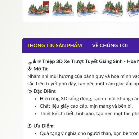
THÔNG TIN SẢN PHẨM
VỀ CHÚNG TÔI
🛷🎄❄️
Thiệp 3D Xe Trượt Tuyết Giáng Sinh - Hòa 
🌟
Mô Tả:
Nhâm nhi mùi hương của bánh quy và hòa mình vào k
sắc trên tuyết phủ đầy, tạo nên một cảm giác ấm áp 
🎅
Đặc Điểm:
Hiệu ứng 3D sống động, tạo ra một khung cản
Chất liệu giấy cao cấp, mịn màng và bền bỉ.
Thiết kế chi tiết, tinh xảo, tạo nên một tác p
🎁
Ưu Điểm:
Quà tặng ý nghĩa cho người thân, bạn bè trong