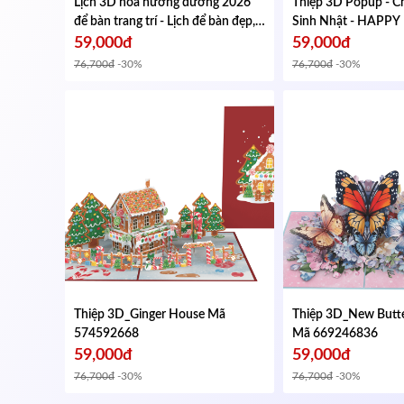
Lịch 3D hoa hướng dương 2026
Thiệp 3D Popup - 
để bàn trang trí - Lịch để bàn đẹp,
Sinh Nhật - HAPP
quà tặng năm mới, decor văn
Đẹp, Sang Trọng - KT
59,000đ
59,000đ
phòng
Mã 335461674
102x152mm
Mã 29
76,700đ
-30%
76,700đ
-30%
Thiệp 3D_Ginger House
Mã
Thiệp 3D_New Butte
574592668
Mã 669246836
59,000đ
59,000đ
76,700đ
-30%
76,700đ
-30%