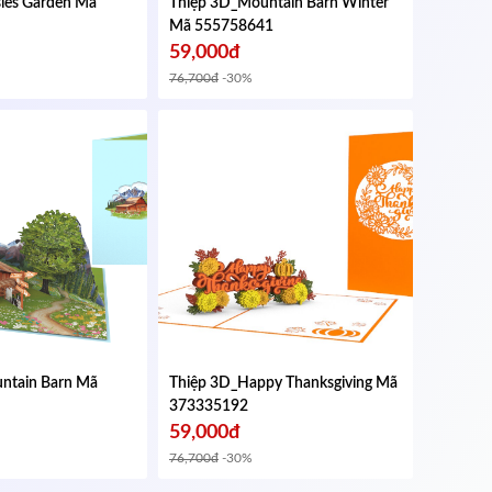
sies Garden
Mã
Thiệp 3D_Mountain Barn Winter
Mã 555758641
59,000đ
76,700đ
-30%
ntain Barn
Mã
Thiệp 3D_Happy Thanksgiving
Mã
373335192
59,000đ
76,700đ
-30%