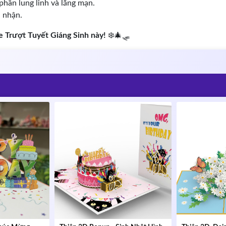
phần lung linh và lãng mạn.
i nhận.
 Trượt Tuyết Giáng Sinh này!
❄️🎄🛷