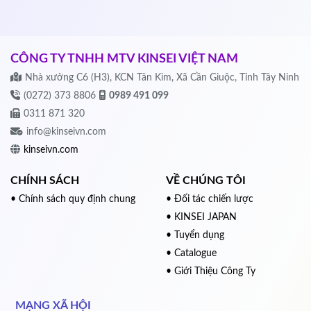
CÔNG TY TNHH MTV KINSEI VIỆT NAM
Nhà xưởng C6 (H3), KCN Tân Kim, Xã Cần Giuộc, Tỉnh Tây Ninh
(0272) 373 8806
0989 491 099
0311 871 320
info@kinseivn.com
kinseivn.com
CHÍNH SÁCH
VỀ CHÚNG TÔI
• Chính sách quy định chung
• Đối tác chiến lược
• KINSEI JAPAN
• Tuyển dụng
• Catalogue
• Giới Thiệu Công Ty
MẠNG XÃ HỘI