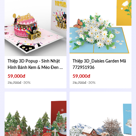
Thiệp 3D Popup - Sinh Nhật
Thiệp 3D_Daisies Garden
Mã
Hình Bánh Kem & Mèo Đen -
772951936
HAPPY BIRTHDAY - Kích
59,000đ
59,000đ
thước gập lại 102x152mm
Mã
76,700đ
-30%
76,700đ
-30%
654755132