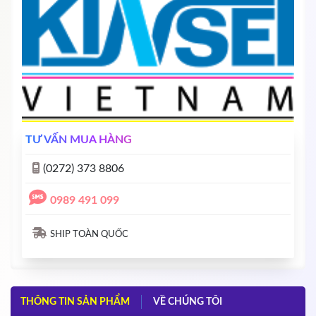
TƯ VẤN MUA HÀNG
(0272) 373 8806
0989 491 099
SHIP TOÀN QUỐC
THÔNG TIN SẢN PHẨM
VỀ CHÚNG TÔI