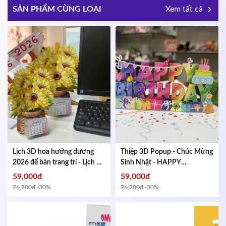
SẢN PHẨM CÙNG LOẠI
Xem tất cả
Lịch 3D hoa hướng dương
Thiệp 3D Popup - Chúc Mừng
2026 để bàn trang trí - Lịch để
Sinh Nhật - HAPPY
bàn đẹp, quà tặng năm mới,
BIRTHDAY Đẹp, Sang Trọng -
59,000đ
59,000đ
decor văn phòng
Mã
KT gập lại 102x152mm
Mã
76,700đ
-30%
76,700đ
-30%
335461674
293439599