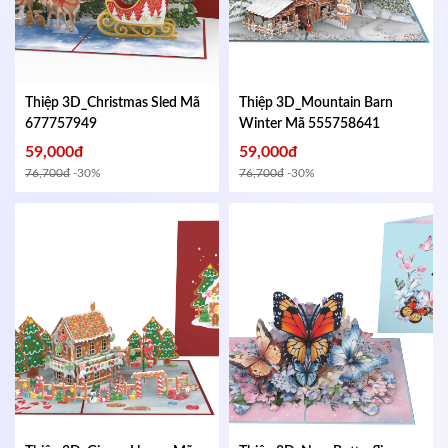
Thiệp 3D_Christmas Sled
Mã
Thiệp 3D_Mountain Barn
677757949
Winter
Mã 555758641
59,000đ
59,000đ
76,700đ
-30%
76,700đ
-30%