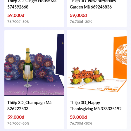
Thiệp 3D_Ginger House
Mã
Thiệp 3D_New Butterflies
574592668
Garden
Mã 669246836
59,000đ
59,000đ
76,700đ
-30%
76,700đ
-30%
Thiệp 3D_Champagn
Mã
Thiệp 3D_Happy
826222533
Thanksgiving
Mã 373335192
59,000đ
59,000đ
76,700đ
-30%
76,700đ
-30%