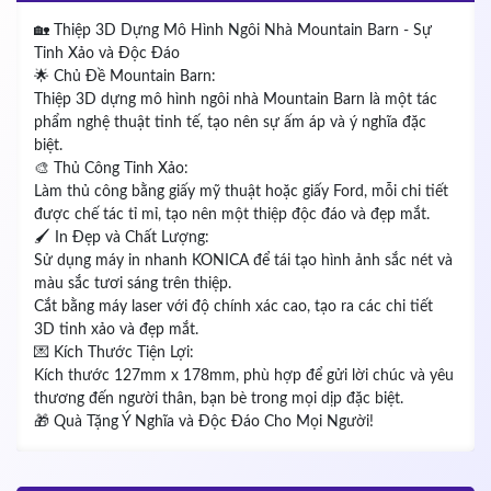
🏡 Thiệp 3D Dựng Mô Hình Ngôi Nhà Mountain Barn - Sự
Tinh Xảo và Độc Đáo
🌟 Chủ Đề Mountain Barn:
Thiệp 3D dựng mô hình ngôi nhà Mountain Barn là một tác
phẩm nghệ thuật tinh tế, tạo nên sự ấm áp và ý nghĩa đặc
biệt.
🎨 Thủ Công Tinh Xảo:
Làm thủ công bằng giấy mỹ thuật hoặc giấy Ford, mỗi chi tiết
được chế tác tỉ mỉ, tạo nên một thiệp độc đáo và đẹp mắt.
🖌️ In Đẹp và Chất Lượng:
Sử dụng máy in nhanh KONICA để tái tạo hình ảnh sắc nét và
màu sắc tươi sáng trên thiệp.
Cắt bằng máy laser với độ chính xác cao, tạo ra các chi tiết
3D tinh xảo và đẹp mắt.
💌 Kích Thước Tiện Lợi:
Kích thước 127mm x 178mm, phù hợp để gửi lời chúc và yêu
thương đến người thân, bạn bè trong mọi dịp đặc biệt.
🎁 Quà Tặng Ý Nghĩa và Độc Đáo Cho Mọi Người!