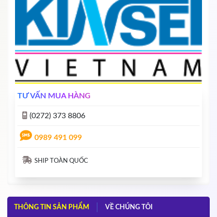
TƯ VẤN MUA HÀNG
(0272) 373 8806
0989 491 099
SHIP TOÀN QUỐC
THÔNG TIN SẢN PHẨM
VỀ CHÚNG TÔI