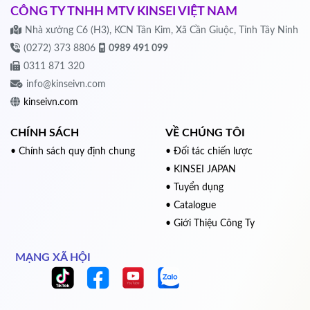
CÔNG TY TNHH MTV KINSEI VIỆT NAM
Nhà xưởng C6 (H3), KCN Tân Kim, Xã Cần Giuộc, Tỉnh Tây Ninh
(0272) 373 8806
0989 491 099
0311 871 320
info@kinseivn.com
kinseivn.com
CHÍNH SÁCH
VỀ CHÚNG TÔI
• Chính sách quy định chung
• Đối tác chiến lược
• KINSEI JAPAN
• Tuyển dụng
• Catalogue
• Giới Thiệu Công Ty
MẠNG XÃ HỘI