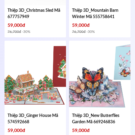
Thiệp 3D_Christmas Sled
Mã
Thiệp 3D_Mountain Barn
677757949
Winter
Mã 555758641
59,000đ
59,000đ
76,700đ
-30%
76,700đ
-30%
Thiệp 3D_Ginger House
Mã
Thiệp 3D_New Butterflies
574592668
Garden
Mã 669246836
59,000đ
59,000đ