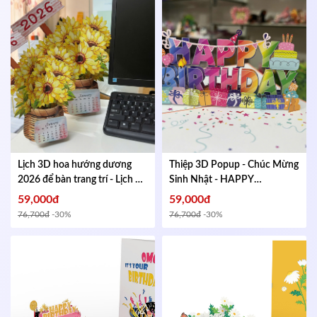
Lịch 3D hoa hướng dương
Thiệp 3D Popup - Chúc Mừng
2026 để bàn trang trí - Lịch để
Sinh Nhật - HAPPY
bàn đẹp, quà tặng năm mới,
BIRTHDAY Đẹp, Sang Trọng -
59,000đ
59,000đ
decor văn phòng
Mã
KT gập lại 102x152mm
Mã
76,700đ
-30%
76,700đ
-30%
335461674
293439599