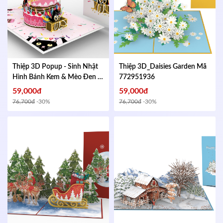
Thiệp 3D Popup - Sinh Nhật
Thiệp 3D_Daisies Garden
Mã
Hình Bánh Kem & Mèo Đen -
772951936
HAPPY BIRTHDAY - Kích
59,000đ
59,000đ
thước gập lại 102x152mm
Mã
76,700đ
-30%
76,700đ
-30%
654755132